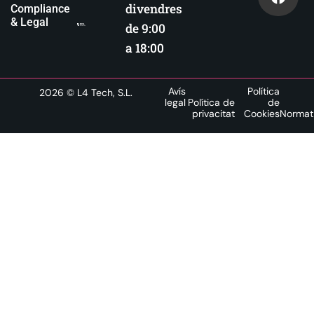
divendres
Compliance
& Legal
de 9:00
a 18:00
Avís
Política
2026
© L4 Tech, S.L.
legal
Política de
de
privacitat
Cookies
Normat