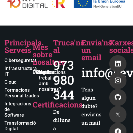
Principals
Truca'ns
Envia'ns
Xarxe
Més
Serveis
al
un
social
sobre
email
nosaltres
973
Ciberseguretat
info@lev
Infraestructura
Empresa
Actualitat
Blog
Certificacions
Vols
IT
980
treballar
Cloud
amb
Tens
nosaltres?
344
Formacions
Personalitzades
algun
Certificacions
Integracions
dubte?
de
De
envia’ns
Software
dilluns
un mail
Transformació
a
Digital