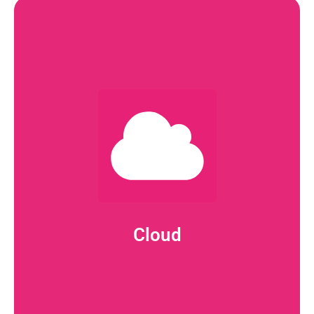
Més Informació
operatius.
escalabilitat i seguretat, tot minimitzant els costos
permet als nostres clients millorar la seva flexibilitat,
optimització de les infraestructures existents. Això
creació d’entorns personalitzats en el núvol i
eficaç. Oferim serveis de migració sense interrupcions,
solucions en el núvol i a gestionar-les de manera
El nostre equip ajuda les empreses a migrar a
Cloud
Cloud