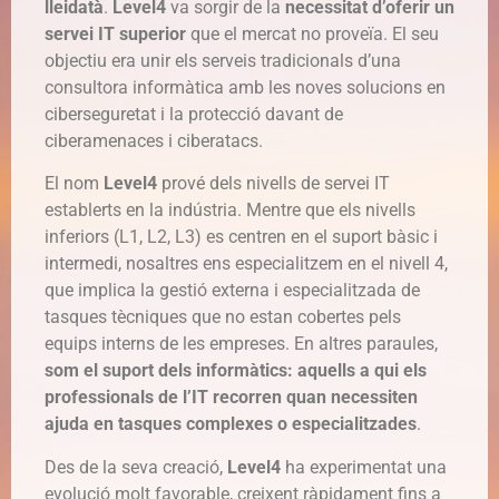
lleidatà
.
Level4
va sorgir de la
necessitat d’oferir un
servei IT superior
que el mercat no proveïa.
El seu
objectiu era unir els serveis tradicionals d’una
consultora informàtica amb les noves solucions en
ciberseguretat i la protecció davant de
ciberamenaces i ciberatacs.
El nom
Level4
prové dels nivells de servei IT
establerts en la indústria. Mentre que els nivells
inferiors (L1, L2, L3) es centren en el suport bàsic i
intermedi, nosaltres ens especialitzem en el nivell 4,
que implica la gestió externa i especialitzada de
tasques tècniques que no estan cobertes pels
equips interns de les empreses. En altres paraules,
som el suport dels informàtics: aquells a qui els
professionals de l’IT recorren quan necessiten
ajuda en tasques complexes o especialitzades
.
Des de la seva creació,
Level4
ha experimentat una
evolució molt favorable, creixent ràpidament fins a