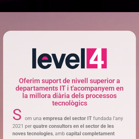
Oferim suport de nivell superior a
departaments IT i t'acompanyem en
la millora diària dels processos
tecnològics
S
om una
empresa del sector IT
fundada l’any
2021 per
quatre consultors en el sector de les
noves tecnologies
, amb
capital completament