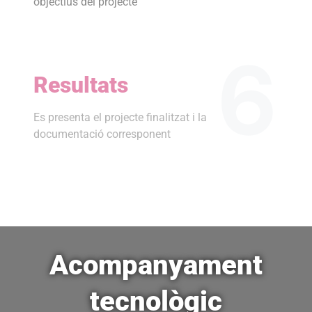
objectius del projecte
6
Resultats
Es presenta el projecte finalitzat i la
documentació corresponent
Acompanyament
tecnològic​