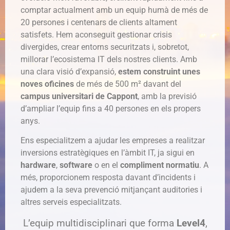
comptar actualment amb un equip humà de més de
20 persones i centenars de clients altament
satisfets. Hem aconseguit gestionar crisis
divergides, crear entorns securitzats i, sobretot,
millorar l’ecosistema IT dels nostres clients.
Amb
una clara visió d’expansió,
estem construint unes
noves oficines
de més de 500 m² davant del
campus universitari de Cappont
, amb la previsió
d’ampliar l’equip fins a 40 persones en els propers
anys.
Ens especialitzem a ajudar les empreses a realitzar
inversions estratègiques en l’àmbit IT, ja sigui en
hardware
,
software
o en el
compliment normatiu
. A
més, proporcionem resposta davant d’incidents i
ajudem a la seva prevenció mitjançant auditories i
altres serveis especialitzats.
L’equip multidisciplinari que forma
Level4
,