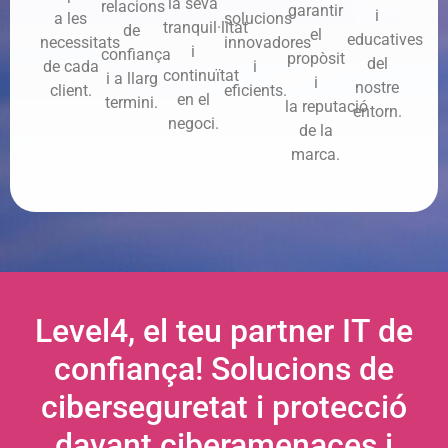
la seva
relacions
garantir
i
a les
solucions
tranquil·litat
de
el
educatives
necessitats
innovadores
i
confiança
propòsit
del
de cada
i
continuïtat
i a llarg
i
nostre
client.
eficients.
en el
termini.
la reputació
entorn.
negoci.
de la
marca.
Level4, el teu partner IT de
confiança! Solucions de
ciberseguretat i protecció
davant ciberamenaces i