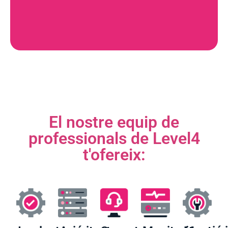
El nostre equip de
professionals de Level4
t'ofereix: