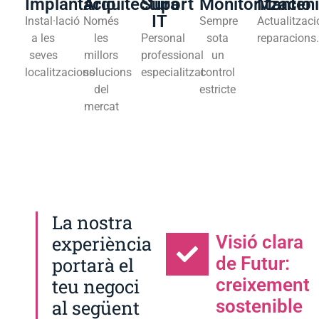
Implantació
Arquitectura
Suport
Monitorització
Manten
IT
Instal·lació
Només
Sempre
Actualitzaci
a les
les
Personal
sota
reparacions
seves
millors
professional
un
localitzacions
solucions
especialitzat
control
del
estricte
mercat
La nostra
experiència
Visió clara
portarà el
de Futur:
teu negoci
creixement
al següent
sostenible