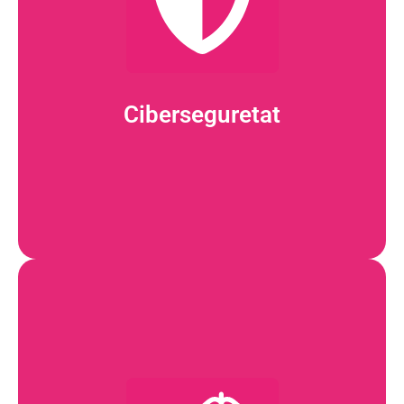
formació en ciberseguretat per a les organitzacions,
dels servidors, equips i usuaris. També proporcionem
recuperació davant de desastres (DRP) i la protecció
seguretat, simulacions d'atacs (pentesting), plans de
una àmplia gamma de serveis, com ara auditories de
les amenaces cibernètiques més avançades. Oferim
Ciberseguretat
Ens especialitzem en protegir les empreses davant de
Ciberseguretat
Més informació