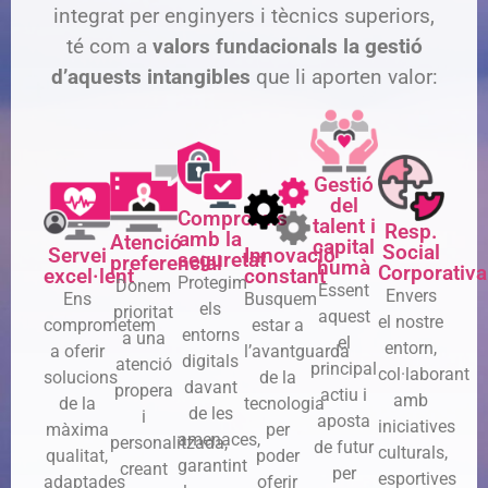
integrat per enginyers i tècnics superiors,
té com a
valors fundacionals la gestió
d’aquests intangibles
que li aporten valor:
Gestió
del
Compromís
talent i
Resp.
amb la
Atenció
capital
Social
Servei
Innovació
seguretat
preferencial
humà
Corporativa
excel·lent
constant
Protegim
Donem
Essent
Envers
Ens
Busquem
els
prioritat
aquest
el nostre
comprometem
estar a
entorns
a una
el
entorn,
a oferir
l’avantguarda
digitals
atenció
principal
col·laborant
solucions
de la
davant
propera
actiu i
amb
de la
tecnologia
de les
i
aposta
iniciatives
màxima
per
amenaces,
personalitzada,
de futur
culturals,
qualitat,
poder
garantint
creant
per
esportives
adaptades
oferir