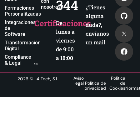
344
con
¿Tienes
nosotros?
Formaciones
Personalitzadas
alguna
Certificaciones
Integraciones
De
duda?,
de
lunes a
envíanos
Software
viernes
un mail
Transformación
Digital
de 9:00
Compliance
a 18:00
& Legal
Avíso
Política
2026
© L4 Tech, S.L.
legal
Política de
de
privacidad
Cookies
Normat