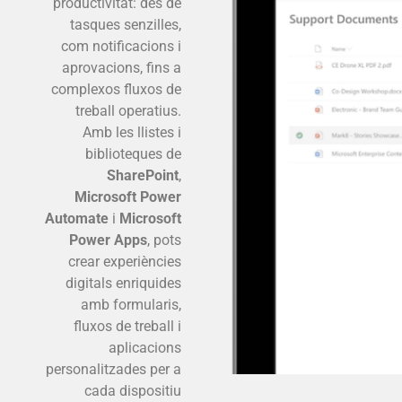
productivitat: des de
tasques senzilles,
com notificacions i
aprovacions, fins a
complexos fluxos de
treball operatius.
Amb les llistes i
biblioteques de
SharePoint
,
Microsoft Power
Automate
i
Microsoft
Power Apps
, pots
crear experiències
digitals enriquides
amb formularis,
fluxos de treball i
aplicacions
personalitzades per a
cada dispositiu