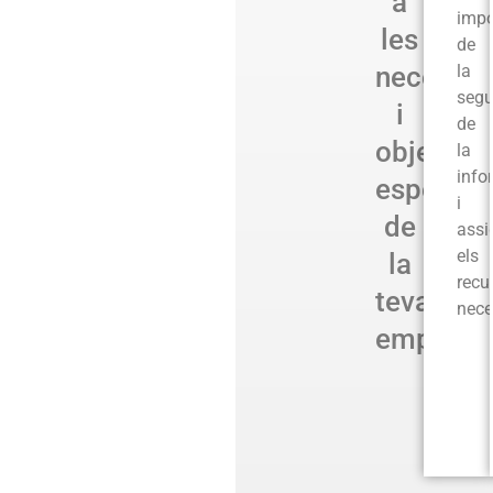
a
impo
les
de
necessit
la
segu
i
de
objectiu
la
info
específi
i
de
assi
els
la
recu
teva
nece
empresa