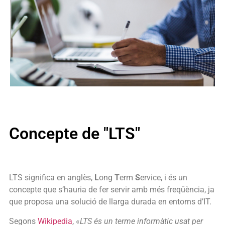
Concepte de "LTS"
LTS significa en anglès,
L
ong
T
erm
S
ervice, i és un
concepte que s’hauria de fer servir amb més freqüència, ja
que proposa una solució de llarga durada en entorns d’IT.
Segons
Wikipedia
, «
LTS és un terme informàtic usat per