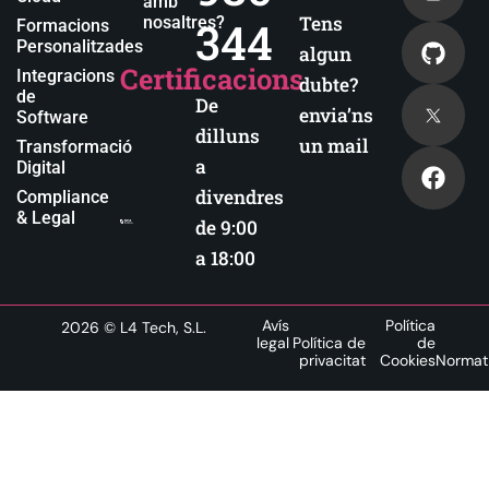
amb
Tens
nosaltres?
344
Formacions
Personalitzades
algun
Certificacions
Integracions
dubte?
de
De
envia’ns
Software
dilluns
un mail
Transformació
a
Digital
divendres
Compliance
& Legal
de 9:00
a 18:00
Avís
Política
2026
© L4 Tech, S.L.
legal
Política de
de
privacitat
Cookies
Normat