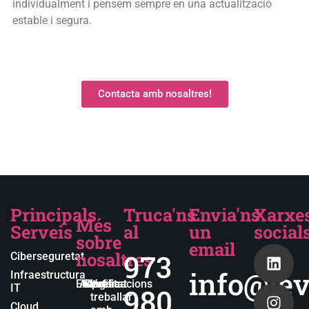
individualment i pensem sempre en una actualització
estable i segura.
Contacta amb nosaltres!
Principals
Truca'ns
Envia'ns
Xarxe
Més
Serveis
al
un
social
sobre
email
nosaltres
973
Ciberseguretat
info@lev
Infraestructura
Empresa
Actualitat
Blog
Certificacions
Vols
IT
980
treballar
Cloud