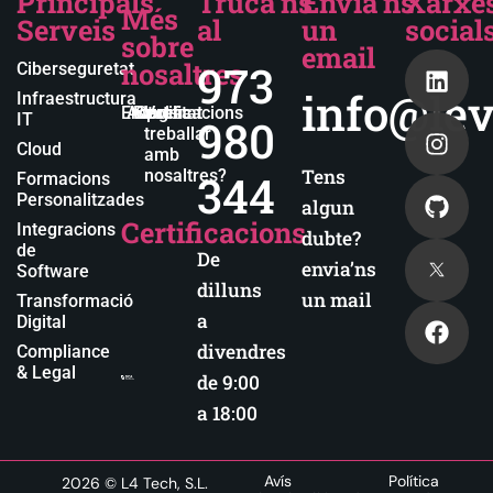
Principals
Truca'ns
Envia'ns
Xarxe
Més
Serveis
al
un
social
sobre
email
nosaltres
973
Ciberseguretat
info@lev
Infraestructura
Empresa
Actualitat
Blog
Certificacions
Vols
IT
980
treballar
Cloud
amb
Tens
nosaltres?
344
Formacions
Personalitzades
algun
Certificacions
Integracions
dubte?
de
De
envia’ns
Software
dilluns
un mail
Transformació
a
Digital
divendres
Compliance
& Legal
de 9:00
a 18:00
Avís
Política
2026
© L4 Tech, S.L.