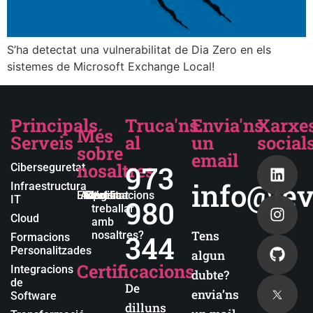
S’ha detectat una vulnerabilitat de Dia Zero en els
sistemes de Microsoft Exchange Local!
Principals
Truca'ns
Envia'ns
Xarxe
Més
Serveis
al
un
social
sobre
email
nosaltres
973
Ciberseguretat
info@lev
Infraestructura
Empresa
Actualitat
Blog
Certificacions
Vols
IT
980
treballar
Cloud
amb
Tens
nosaltres?
344
Formacions
Personalitzades
algun
Certificacions
Integracions
dubte?
de
De
envia’ns
Software
dilluns