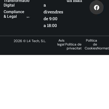
un mail
Transformació
a
Digital
divendres
Compliance
& Legal
de 9:00
a 18:00
Avís
Política
2026
© L4 Tech, S.L.
legal
Política de
de
privacitat
Cookies
Normat