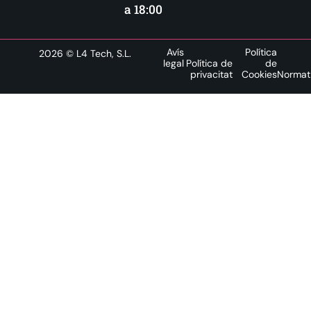
a 18:00
Avís
Política
2026
© L4 Tech, S.L.
legal
Política de
de
privacitat
Cookies
Normat