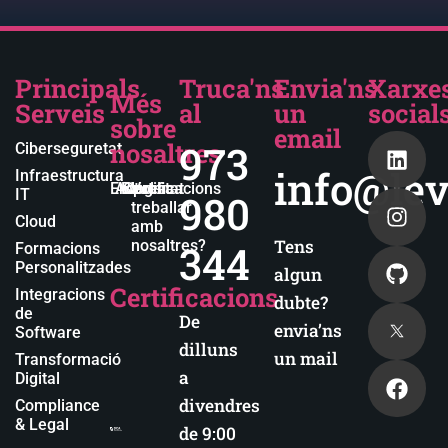
Principals
Truca'ns
Envia'ns
Xarxe
Més
Serveis
al
un
social
sobre
email
nosaltres
973
Ciberseguretat
info@lev
Infraestructura
Empresa
Actualitat
Blog
Certificacions
Vols
IT
980
treballar
Cloud
amb
Tens
nosaltres?
344
Formacions
Personalitzades
algun
Certificacions
Integracions
dubte?
de
De
envia’ns
Software
dilluns
un mail
Transformació
a
Digital
divendres
Compliance
& Legal
de 9:00