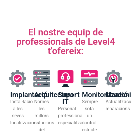
El nostre equip de
professionals de Level4
t'ofereix:
Implantació
Arquitectura
Suport
Monitorització
Manten
IT
Instal·lació
Només
Sempre
Actualitzaci
a les
les
Personal
sota
reparacions
seves
millors
professional
un
localitzacions
solucions
especialitzat
control
del
estricte