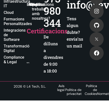
info@lev
Infraestructura
Empresa
Actualitat
Blog
Certificacions
Vols
IT
980
treballar
Cloud
amb
Tens
nosaltres?
344
Formacions
Personalitzades
algun
Certificacions
Integracions
dubte?
de
De
envia’ns
Software
dilluns
un mail
Transformació
a
Digital
divendres
Compliance
& Legal
de 9:00
a 18:00
Avís
Política
2026
© L4 Tech, S.L.
legal
Política de
de
privacitat
Cookies
Normat