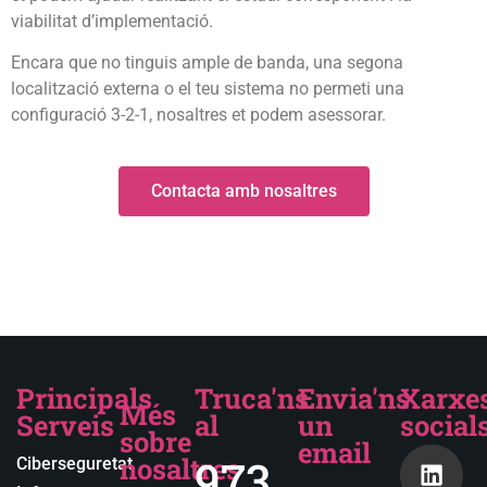
viabilitat d’implementació.
Encara que no tinguis ample de banda, una segona
localització externa o el teu sistema no permeti una
configuració 3-2-1, nosaltres et podem asessorar.
Contacta amb nosaltres
Principals
Truca'ns
Envia'ns
Xarxe
Més
Serveis
al
un
social
sobre
email
nosaltres
973
Ciberseguretat