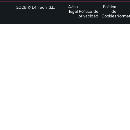
Avíso
Política
2026
© L4 Tech, S.L.
legal
Política de
de
privacidad
Cookies
Normat