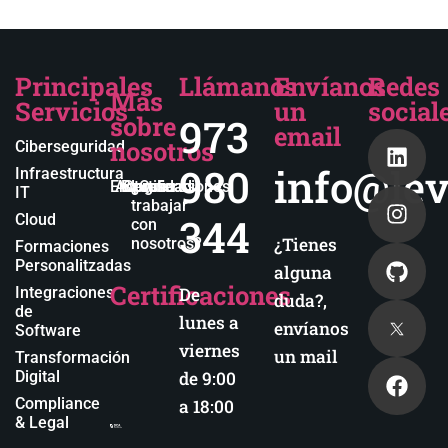
Principales
Llámanos
Envíanos
Redes
Más
Servicios
un
social
sobre
973
email
nosotros
Ciberseguridad
980
info@lev
Infraestructura
Empresa
Actualidad
Blog
Certificaciones
¿Quieres
IT
trabajar
344
Cloud
con
¿Tienes
nosotros?
Formaciones
Personalitzadas
alguna
Certificaciones
Integraciones
De
duda?,
de
lunes a
envíanos
Software
viernes
un mail
Transformación
Digital
de 9:00
Compliance
a 18:00
& Legal