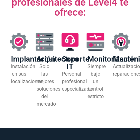
profesionales de Level4 te
ofrece:
Implantación
Arquitectura
Soporte
Monitorización
Manten
IT
Instalación
Solo
Siempre
Actualizacio
en sus
las
Personal
bajo
reparacione
localizaciones
mejores
profesional
un
soluciones
especializado
control
del
estricto
mercado