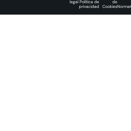
legal
Política de
de
privacidad
Cookies
Normat