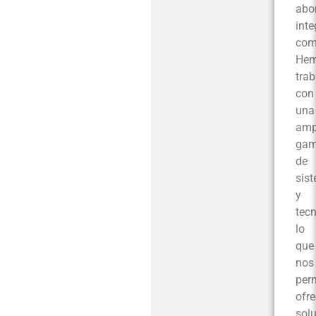
abo
int
com
He
tra
con
una
amp
ga
de
sis
y
tecn
lo
que
nos
per
ofre
sol