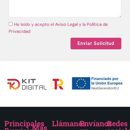
He leído y acepto el
Aviso Legal
y la
Política de
Privacidad
Enviar Solicitud
Principales
Llámanos
Envíanos
Redes
Más