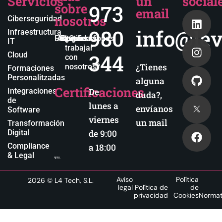
Servicios
un
social
sobre
973
email
nosotros
Ciberseguridad
980
info@lev
Infraestructura
Empresa
Actualidad
Blog
Certificaciones
¿Quieres
IT
trabajar
344
Cloud
con
¿Tienes
nosotros?
Formaciones
Personalitzadas
alguna
Certificaciones
Integraciones
De
duda?,
de
lunes a
envíanos
Software
viernes
un mail
Transformación
Digital
de 9:00
Compliance
a 18:00
& Legal
Avíso
Política
2026
© L4 Tech, S.L.
legal
Política de
de
privacidad
Cookies
Normat