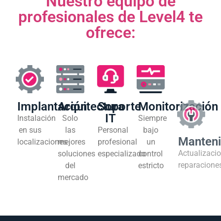
Implantación
Arquitectura
Soporte
Monitorización
Manten
IT
Instalación
Solo
Siempre
Actualizacio
en sus
las
Personal
bajo
reparacione
localizaciones
mejores
profesional
un
soluciones
especializado
control
del
estricto
mercado