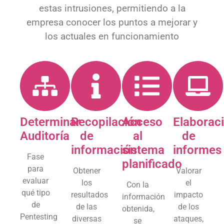
los actuales en funcionamiento
Determinar
Recopilación
Acceso
Elaborac
Auditoría
de
al
de
información
sistema
informes
Fase
planificado
para
Obtener
Valorar
evaluar
los
el
Con la
qué tipo
resultados
impacto
información
de
de las
de los
obtenida,
Pentesting
diversas
ataques,
se
se
pruebas
estudiar
planifican
realizará
de
la
las
y en qué
análisis
situación
actuaciones