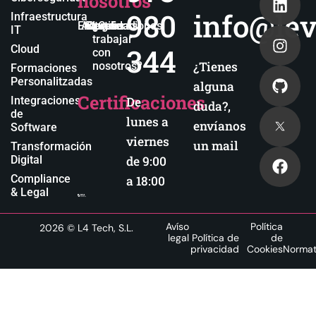
nosotros
980
info@lev
Infraestructura
Empresa
Actualidad
Blog
Certificaciones
¿Quieres
IT
trabajar
344
Cloud
con
¿Tienes
nosotros?
Formaciones
Personalitzadas
alguna
Certificaciones
Integraciones
De
duda?,
de
lunes a
envíanos
Software
viernes
un mail
Transformación
Digital
de 9:00
Compliance
a 18:00
& Legal
Avíso
Política
2026
© L4 Tech, S.L.
legal
Política de
de
privacidad
Cookies
Normat