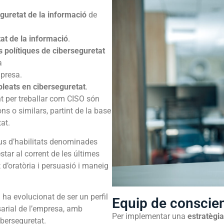
eguretat de la informació
de
tat de la informació
.
 polítiques de ciberseguretat
a
presa.
pleats en ciberseguretat
.
t per treballar com CISO són
ns o similars, partint de la base
at.
pus d’habilitats denominades
tar al corrent de les últimes
d’oratòria i persuasió i maneig
 ha evolucionat de ser un perfil
Equip de conscien
esarial de l’empresa, amb
Per implementar una
estratègi
iberseguretat.