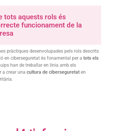
e tots aquests rols és
orrecte funcionament de la
presa
nes pràctiques desenvolupades pels rols descrits
ció en ciberseguretat és fonamental per a
tots els
ips han de treballar en línia amb els
r a crear una
cultura de ciberseguretat
en
itària.