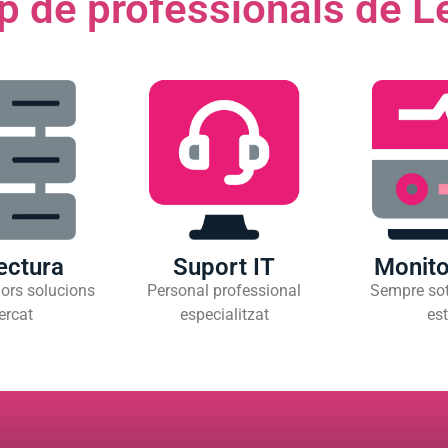
p de professionals de Le
ectura
Suport IT
Monito
ors solucions
Personal professional
Sempre sot
ercat
especialitzat
est