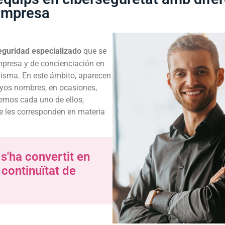
'empresa
eguridad especializado
que se
empresa y de concienciación en
misma. En este ámbito, aparecen
uyos nombres, en ocasiones,
emos cada uno de ellos,
e les corresponden en materia
s'ha convertit en
 continuïtat de