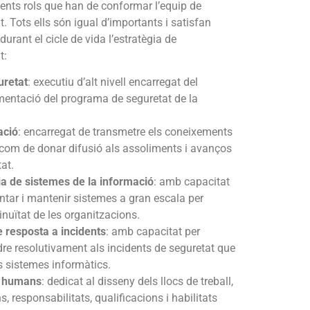
üents rols que han de conformar l’equip de
. Tots ells són igual d’importants i satisfan
durant el cicle de vida l’estratègia de
t:
uretat
: executiu d’alt nivell encarregat del
entació del programa de seguretat de la
ació
: encarregat de transmetre els coneixements
í com de donar difusió als assoliments i avanços
at.
a de sistemes de la informació
: amb capacitat
tar i mantenir sistemes a gran escala per
inuïtat de les organitzacions.
 resposta a incidents
: amb capacitat per
ndre resolutivament als incidents de seguretat que
s sistemes informàtics.
s humans
: dedicat al disseny dels llocs de treball,
, responsabilitats, qualificacions i habilitats