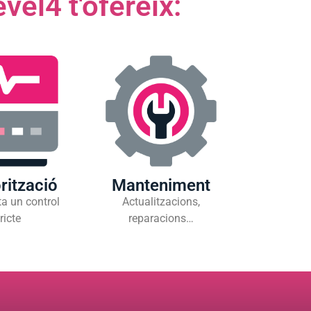
vel4 t'ofereix:
rització
Manteniment
a un control
Actualitzacions,
ricte
reparacions…