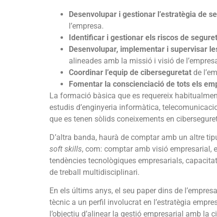
Desenvolupar i gestionar l’estratègia de s
l’empresa.
Identificar i gestionar els riscos de segure
Desenvolupar, implementar i supervisar les
alineades amb la missió i visió de l’empres
Coordinar l’equip de ciberseguretat
de l’em
Fomentar la conscienciació de tots els em
La formació bàsica que es requereix habitualmen
estudis d’enginyeria informàtica, telecomunicacio
que es tenen sòlids coneixements en ciberseguret
D’altra banda, haurà de comptar amb un altre ti
soft skills
, com: comptar amb visió empresarial, es
tendències tecnològiques empresarials, capacitat 
de treball multidisciplinari.
En els últims anys, el seu paper dins de l’empresa
tècnic a un perfil involucrat en l’estratègia empr
l’objectiu d’alinear la gestió empresarial amb la c