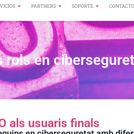
VICIOS
PARTNERS
SOPORTE
CONTACT
s rols en cibersegure
O als usuaris finals
 equips en ciberseguretat amb difer