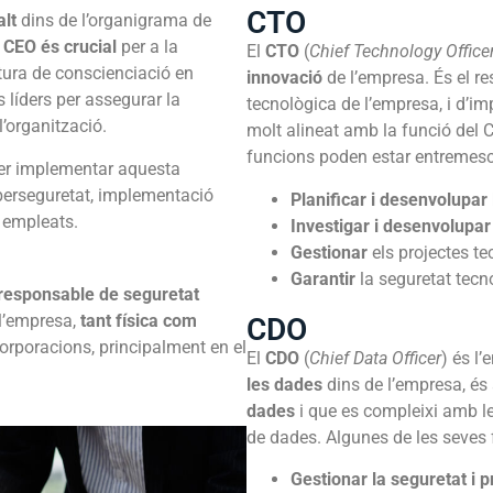
CTO
alt
dins de l’organigrama de
 CEO és crucial
per a la
El
CTO
(
Chief Technology Office
tura de conscienciació en
innovació
de l’empresa. És el r
s líders per assegurar la
tecnològica de l’empresa, i d’im
l’organització.
molt alineat amb la funció del C
funcions poden estar entremescl
per implementar aquesta
iberseguretat, implementació
Planificar i desenvolupar 
s empleats.
Investigar i desenvolupa
Gestionar
els projectes te
Garantir
la seguretat tecn
responsable de seguretat
 l’empresa,
tant física com
CDO
corporacions, principalment en el
El
CDO
(
Chief Data Officer
) és l
les dades
dins de l’empresa, és 
dades
i que es compleixi amb le
de dades. Algunes de les seves
Gestionar la seguretat i p