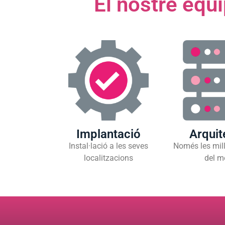
El nostre equi
Implantació
Arquit
Instal·lació a les seves
Només les mill
localitzacions
del m