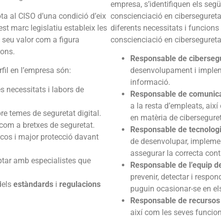
empresa, s’identifiquen els seg
ta al CISO d’una condició d’eix
conscienciació en ciberseguretat
st marc legislatiu estableix les
diferents necessitats i funcions 
l seu valor com a figura
conscienciació en cibersegureta
ions.
Responsable de ciberseg
il en l’empresa són:
desenvolupament i implem
informació.
s necessitats i labors de
Responsable de comunic
a la resta d’empleats, aix
re temes de seguretat digital.
en matèria de ciberseguret
com a bretxes de seguretat.
Responsable de tecnologi
scos i major protecció davant
de desenvolupar, implemen
assegurar la correcta cont
tar amb especialistes que
Responsable de l’equip de
prevenir, detectar i respo
dels
estàndards
i
regulacions
puguin ocasionar-se en el
Responsable de recurso
així com les seves funcions