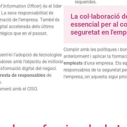
requerides.
f Information Officer
) és el líder
La seva responsabilitat és
La col·laboració d
formació de l’empresa. També és
essencial per al c
gital accelerada dels últims
seguretat en l'em
tègica que en el passat.
Complir amb les polítiques i bo
loent-hi l’adopció de tecnologies
anteriorment i aplicar la forma
dores amb l’objectiu de millorar
empleats
d’una empresa. Els equ
sformació digital del negoci.
responsables de la seguretat pe
a resta de responsables
de
l’empresa, on aquesta sigui prior
.
ament amb el CISO.