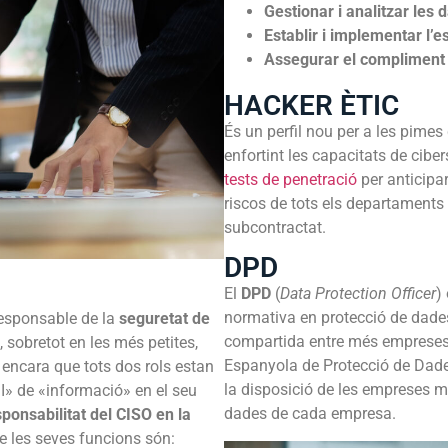
Gestionar i analitzar les
Establir i implementar l’
Assegurar el compliment 
HACKER ÈTIC
És un perfil nou per a les pime
enfortint les capacitats de cibe
tests de penetració
per anticipar
riscos de tots els departaments d
subcontractat.
DPD
El
DPD
(
Data Protection Officer
)
normativa en protecció de dades.
 responsable de la
seguretat de
compartida entre més empreses.
sobretot en les més petites,
Espanyola de Protecció de Dade
 encara que tots dos rols estan
la disposició de les empreses m
 «I» de «informació» en el seu
dades de cada empresa.
sponsabilitat del CISO en la
e les seves funcions són: