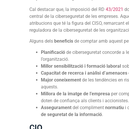
Cal destacar que, la imposició del RD
43/2021
do
central de la ciberseguretat de les empreses. Aque
atribucions que té la figura del CISO, remarcant e
reguladora de la ciberseguretat de les organitzac
Alguns dels
beneficis
de comptar amb aquest perf
Planificació
de ciberseguretat concorde a le
l’organització.
Millor sensibilització i formació laboral
sob
Capacitat de recerca i anàlisi d’amenaces
Major coneixement
de les tendències en ri
aquests.
Millora de la imatge de l’empresa
per comp
doten de confiança als clients i accionistes.
Assegurament
del compliment
normatiu
i 
de seguretat de la informació
.
CIO