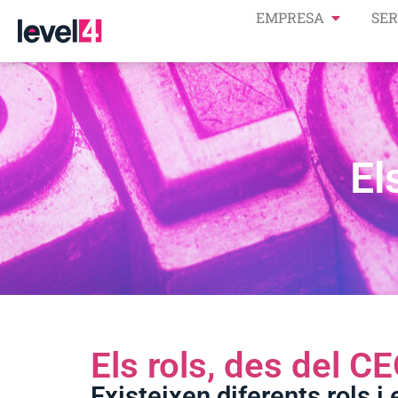
EMPRESA
SER
El
Els rols, des del CE
Existeixen diferents rols i