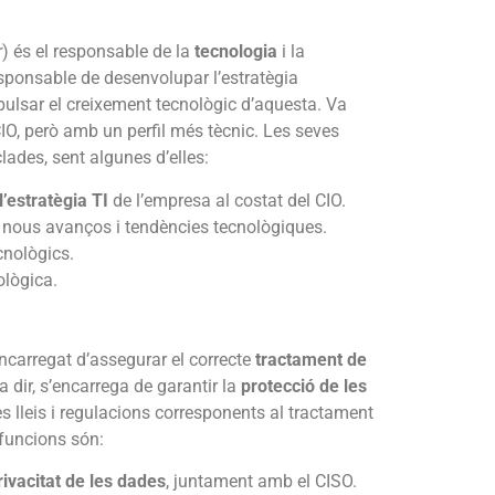
r
) és el responsable de la
tecnologia
i la
esponsable de desenvolupar l’estratègia
pulsar el creixement tecnològic d’aquesta. Va
IO, però amb un perfil més tècnic. Les seves
ades, sent algunes d’elles:
l’estratègia TI
de l’empresa al costat del CIO.
r
nous avanços i tendències tecnològiques.
cnològics.
ològica.
’encarregat d’assegurar el correcte
tractament de
a dir, s’encarrega de garantir la
protecció de les
s lleis i regulacions corresponents al tractament
 funcions són:
rivacitat de les dades
, juntament amb el CISO.