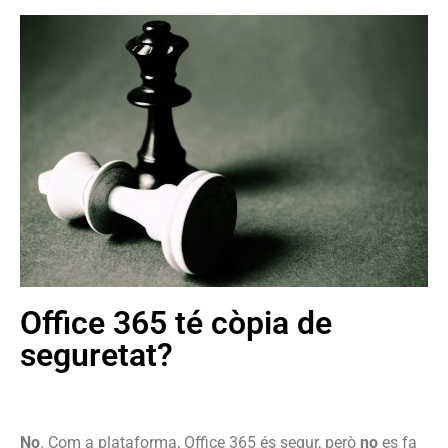
Office 365 té còpia de
seguretat?
No
. Com a plataforma, Office 365 és segur, però
no
es fa