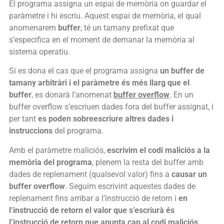
El programa assigna un espai de memòria on guardar el
paràmetre i hi escriu. Aquest espai de memòria, el qual
anomenarem
buffer
, té un tamany prefixat que
s’especifica en el moment de demanar la memòria al
sistema operatiu.
Si es dona el cas que el programa assigna
un buffer de
tamany arbitràri i el paràmetre és més llarg que el
buffer
, es donarà l’anomenat
buffer overflow
. En un
buffer overflow s’escriuen dades fora del buffer assignat, i
per tant
es poden sobreescriure altres dades i
instruccions
del programa.
Amb el paràmetre maliciós,
escrivim el codi maliciós a la
memòria del programa
, plenem la resta del buffer amb
dades de replenament (qualsevol valor) fins a
causar un
buffer overflow
. Seguim escrivint aquestes dades de
replenament fins arribar a l’instrucció de retorn i
en
l’instrucció de retorn el valor que s’escriurà és
l’instrucció de retorn que apunta cap al
codi maliciós
.