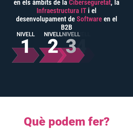
en els àmbits de la
Ciberseguretat
, la
Infraestructura IT
i el
desenvolupament de
Software
en el
B2B
NIVELL
NIVELL
NIVELL
NIVELL
1
2
3
4
Què podem fer?