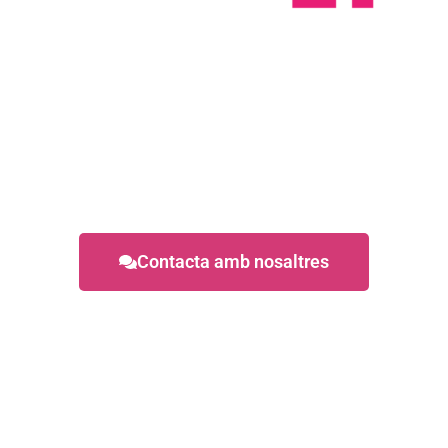
El teu expert
en ciberseguretat
Contacta amb nosaltres