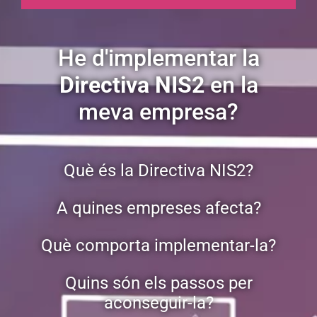
He d'implementar la
Directiva NIS2
en la
meva empresa?
Què és la Directiva NIS2?
A quines empreses afecta?
Què comporta implementar-la?
Quins són els passos per
aconseguir-la?