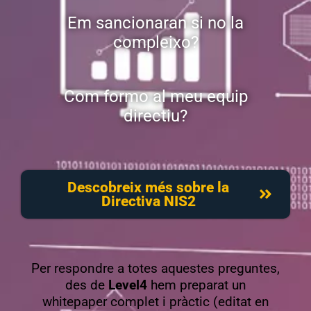
Em sancionaran si no la
compleixo?
Com formo al meu equip
directiu?
Descobreix més sobre la
Directiva NIS2
Per respondre a totes aquestes preguntes,
des de
Level4
hem preparat un
whitepaper complet i pràctic (editat en