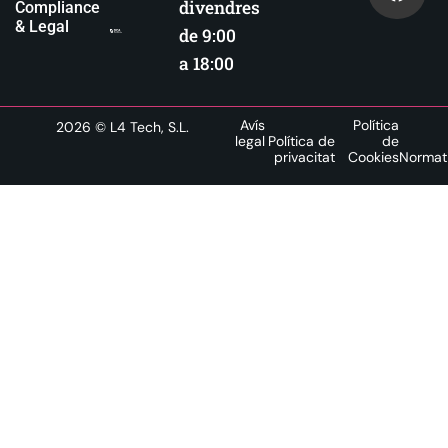
divendres
Compliance
& Legal
de 9:00
a 18:00
Avís
Política
2026
© L4 Tech, S.L.
legal
Política de
de
privacitat
Cookies
Normat