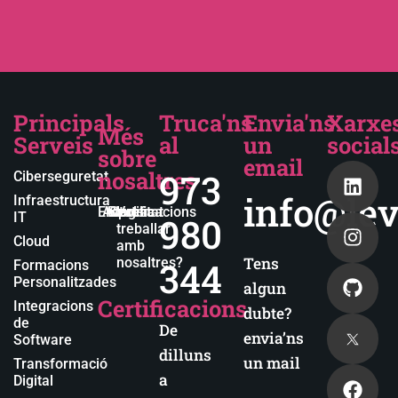
Principals
Truca'ns
Envia'ns
Xarxe
Més
Serveis
al
un
social
sobre
email
nosaltres
973
Ciberseguretat
info@lev
Infraestructura
Empresa
Actualitat
Blog
Certificacions
Vols
IT
980
treballar
Cloud
amb
Tens
nosaltres?
344
Formacions
Personalitzades
algun
Certificacions
Integracions
dubte?
de
De
envia’ns
Software
dilluns
un mail
Transformació
a
Digital