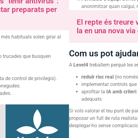
“tenir antivirus”:
anonimitzar quan calgui, re
star preparats per
El repte és treure 
la en una nova via
c més habituals solen girar al
Com us pot ajuda
o trucades que busquen
A
Level4
treballem perquè les 
reduir risc real
(no només 
a de control de privilegis).
implementar controls que
conegudes.
aprofitar la
IA amb criteri
cades.
adequats
Si vols valorar el teu punt de pa
proposar un full de ruta realista
desplegar-ho sense complicaci