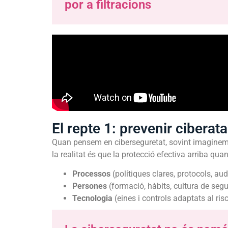
por a filtracions
El repte 1: prevenir ciberat
Quan pensem en ciberseguretat, sovint imaginem 
la realitat és que la protecció efectiva arriba qua
Processos
(polítiques clares, protocols, aud
Persones
(formació, hàbits, cultura de segu
Tecnologia
(eines i controls adaptats al risc