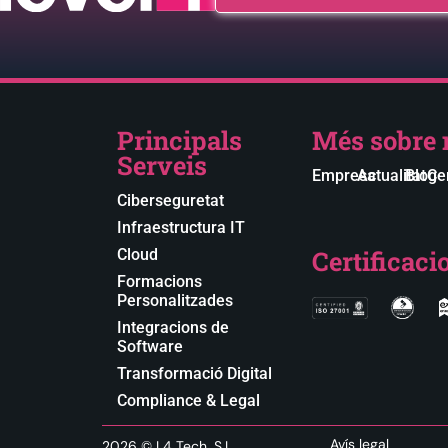
Principals
Més sobre 
Serveis
Empresa
Actualitat
Blog
Cer
Ciberseguretat
Infraestructura IT
Certificaci
Cloud
Formacions
Personalitzades
Integracions de
Software
Transformació Digital
Compliance & Legal
Avís legal
2026
© L4 Tech, S.L.