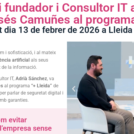
 fundador i Consultor IT 
isés Camuñes al programa
 dia 13 de febrer de 2026 a Lleida
i sofisticació, i al mateix
ència artificial
als seus
t
de la informació.
ltor IT,
Adrià Sánchez
, va
es
al programa
“+ Lleida”
de
 per parlar de seguretat digital i
amb garanties.
om evitar
 l’empresa sense