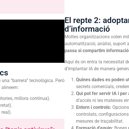
El repte 2: adopta
d’informació
Moltes organitzacions volen mill
automatització, anàlisi, suport 
passa si compartim informació
Aquí és on entra la necessitat 
d’implantar IA de manera genera
acs
Quines dades es poden uti
una “barrera” tecnològica. Però
secrets comercials, creden
n alineem:
Qui pot fer servir IA i per
itories, millora contínua).
d’accés ni les mateixes ei
retat).
Entorn i controls:
Opcions
 real).
controlats, configuracions 
mesures de traçabilitat.
Formació d’equip:
Bones 