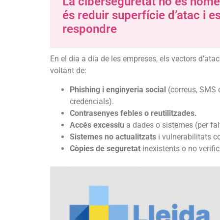
La ciberseguretat no és només 
és reduir superfície d’atac i e
respondre
En el dia a dia de les empreses, els vectors d’ata
voltant de:
Phishing i enginyeria social
(correus, SMS 
credencials).
Contrasenyes febles o reutilitzades.
Accés excessiu
a dades o sistemes (per falt
Sistemes no actualitzats
i vulnerabilitats 
Còpies de seguretat
inexistents o no verifi