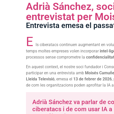
Adrià Sánchez, soci
entrevistat per Mo
Entrevista emesa el passat
E
ls ciberatacs continuen augmentant en volum 
temps moltes empreses volen incorporar
intel·lig
processos sense comprometre la
confidencialita
En aquest context, el nostre soci fundador i Consu
participar en una entrevista amb
Moisés Camuñ
Lleida Televisió
, emesa el
13 de febrer de 2026
,
de com les organitzacions poden aprofitar la IA 
Adrià Sánchez va parlar de c
ciberatacs i de com usar IA a