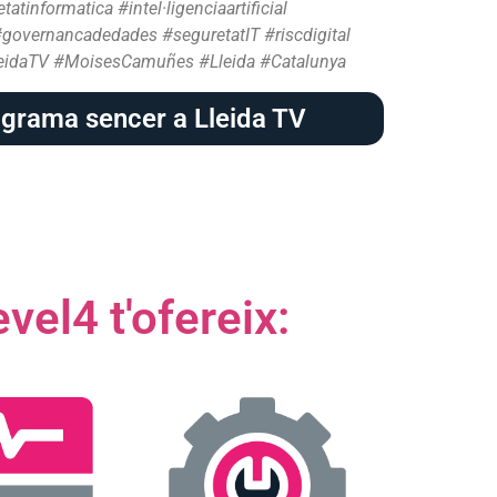
atinformatica #intel·ligenciaartificial
#governancadedades #seguretatIT #riscdigital
leidaTV #MoisesCamuñes #Lleida #Catalunya
ograma sencer a Lleida TV
vel4 t'ofereix: