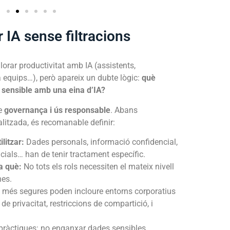
r IA sense filtracions
orar productivitat amb IA (assistents,
a equips…), però apareix un dubte lògic:
què
 sensible amb una eina d’IA?
de
governança i ús responsable
. Abans
litzada, és recomanable definir:
litzar:
Dades personals, informació confidencial,
cials… han de tenir tractament específic.
 a què:
No tots els rols necessiten el mateix nivell
nes.
 més segures poden incloure entorns corporatius
de privacitat, restriccions de compartició, i
pràctiques: no enganxar dades sensibles,