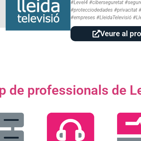
#Level4 #ciberseguretat #seguret
#protecciodedades #privacitat 
#empreses #LleidaTelevisió #L
Veure al pr
p de professionals de Le