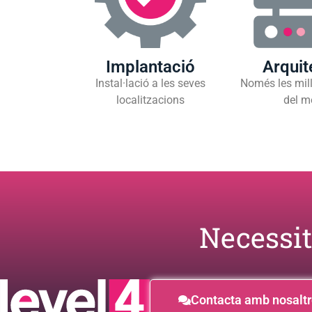
Implantació
Arquit
Instal·lació a les seves
Només les mill
localitzacions
del m
Necessit
Contacta amb nosalt