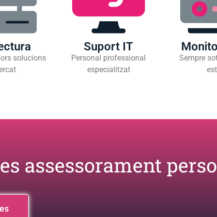
ectura
Suport IT
Monito
ors solucions
Personal professional
Sempre sot
ercat
especialitzat
est
es assessorament perso
res