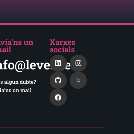
via'ns un
Xarxes
ail
socials
nfo@level4.es
s algun dubte?
ia’ns un mail