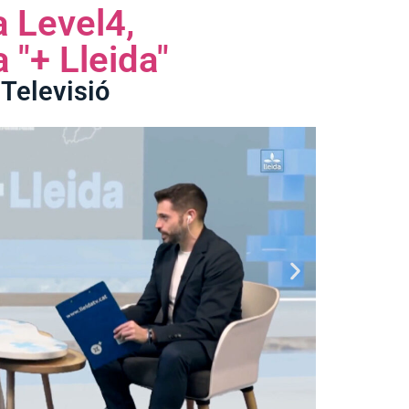
a Level4,
 "+ Lleida"
 Televisió