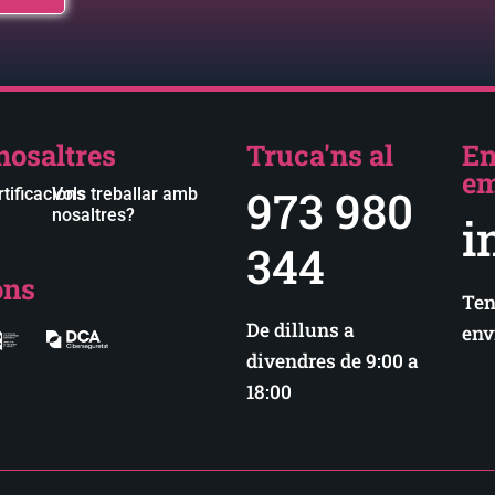
nosaltres
Truca'ns al
En
em
973 980
tificacions
Vols treballar amb
nosaltres?
i
344
ons
Ten
De dilluns a
env
divendres de 9:00 a
18:00