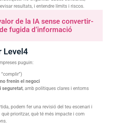
visar resultats, i entendre límits i riscos.
valor de la IA sense convertir-
 de fugida d’informació
r Level4
empreses puguin:
“complir”)
no frenin el negoci
 i seguretat
, amb polítiques clares i entorns
rtida, podem fer una revisió del teu escenari i
: què prioritzar, què té més impacte i com
ons.