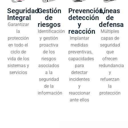
Seguridad
Gestión
Prevención,
Líneas
Integral
de
detección
de
riesgos
y
defensa
Garantizar
reacción
la
Identificación
Múltiples
protección
y gestión
Implantar
capas de
en todo el
proactiva
medidas
seguridad
ciclo de
de los
preventivas,
que
vida de los
riesgos
capacidades
ofrecen
sistemas y
asociados
para
redundancia
servicios
a la
detectar
y
seguridad
incidentes
refuerzan
de la
y
la
información
reaccionar
protección
ante ellos