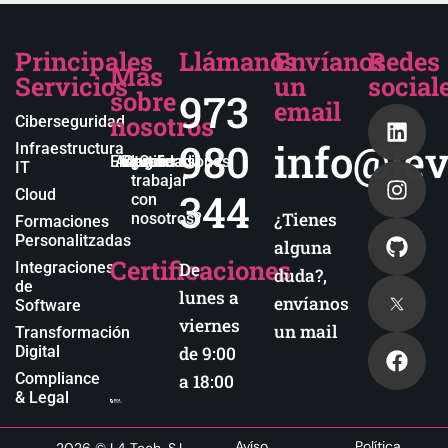
Principales
Llámanos
Envíanos
Redes
Más
Servicios
un
social
sobre
973
email
nosotros
Ciberseguridad
980
info@lev
Infraestructura
Empresa
Actualidad
Blog
Certificaciones
¿Quieres
IT
trabajar
344
Cloud
con
¿Tienes
nosotros?
Formaciones
Personalitzadas
alguna
Certificaciones
Integraciones
De
duda?,
de
lunes a
envíanos
Software
viernes
un mail
Transformación
Digital
de 9:00
Compliance
a 18:00
& Legal
Avíso
Política
2026
© L4 Tech, S.L.