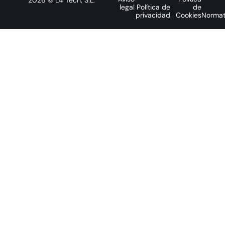
legal
Política de
de
privacidad
Cookies
Normat