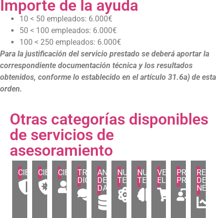
Importe de la ayuda​
10 < 50 empleados: 6.000€
50 < 100 empleados: 6.000€
100 < 250 empleados: 6.000€
Para la justificación del servicio prestado se deberá aportar la
correspondiente documentación técnica y los resultados
obtenidos, conforme lo establecido en el artículo 31.6a) de esta
orden.
Otras categorías disponibles
de servicios de
asesoramiento
CIBERSEGURIDAD
CIBERSEGURIDAD
CIBERSEGURIDAD
TRANSFORMACIÓN
ANÁLISIS
NUEVAS
NUEVAS
VENTA
PROCESOS
REND
DIGITAL
DE
TECNOLOGÍAS
TECNOLOGÍAS
ELECTRÓNICA
PRODUCCI
DE
Ciberseguridad
Ciberseguridad
Ciberseguridad
DATOS
NEGO
Transformación
Análisis
Inteligencia
Ventas
Proc
(Básico)
(Avanzado)
(Certificación)
Análisis
R
Digital
de
Artificial
Digitales
de
de
d