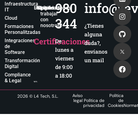
980
info@lev
Infraestructura
Empresa
Actualidad
Blog
Certificaciones
¿Quieres
IT
trabajar
344
Cloud
con
¿Tienes
nosotros?
Formaciones
Personalitzadas
alguna
Certificaciones
Integraciones
De
duda?,
de
lunes a
envíanos
Software
viernes
un mail
Transformación
Digital
de 9:00
Compliance
a 18:00
& Legal
Avíso
Política
2026
© L4 Tech, S.L.
legal
Política de
de
privacidad
Cookies
Normat