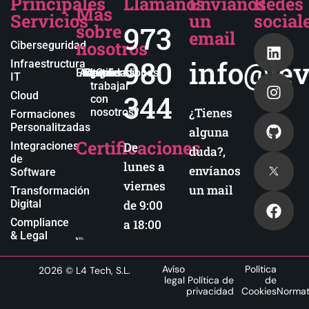
Principales
Llámanos
Envíanos
Redes
Más
Servicios
un
social
sobre
973
email
nosotros
Ciberseguridad
980
info@lev
Infraestructura
Empresa
Actualidad
Blog
Certificaciones
¿Quieres
IT
trabajar
344
Cloud
con
¿Tienes
nosotros?
Formaciones
Personalitzadas
alguna
Certificaciones
Integraciones
De
duda?,
de
lunes a
envíanos
Software
viernes
un mail
Transformación
Digital
de 9:00
Compliance
a 18:00
& Legal
Avíso
Política
2026
© L4 Tech, S.L.
legal
Política de
de
privacidad
Cookies
Normat