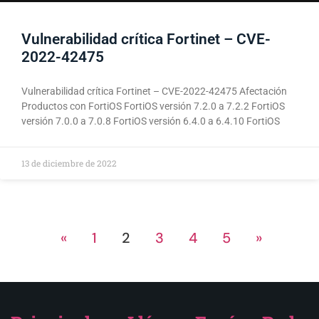
Vulnerabilidad crítica Fortinet – CVE-
2022-42475
Vulnerabilidad crítica Fortinet – CVE-2022-42475 Afectación
Productos con FortiOS FortiOS versión 7.2.0 a 7.2.2 FortiOS
versión 7.0.0 a 7.0.8 FortiOS versión 6.4.0 a 6.4.10 FortiOS
13 de diciembre de 2022
«
1
2
3
4
5
»