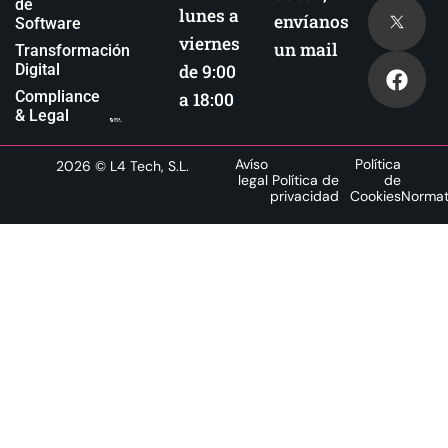
de
lunes a
envíanos
Software
viernes
un mail
Transformación
Digital
de 9:00
Compliance
a 18:00
& Legal
Avíso
Política
2026
© L4 Tech, S.L.
legal
Política de
de
privacidad
Cookies
Normat