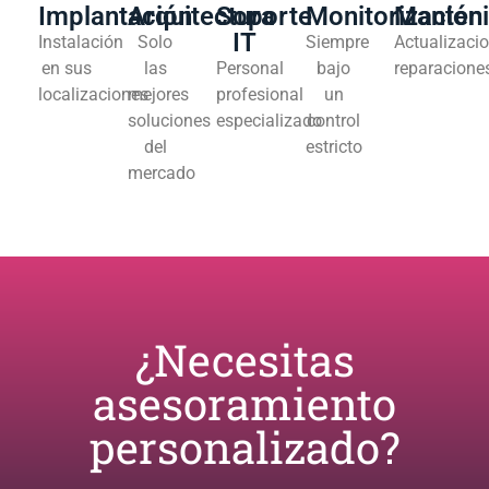
Implantación
Arquitectura
Soporte
Monitorización
Manten
IT
Instalación
Solo
Siempre
Actualizacio
en sus
las
Personal
bajo
reparacione
localizaciones
mejores
profesional
un
soluciones
especializado
control
del
estricto
mercado
¿Necesitas
asesoramiento
personalizado?​