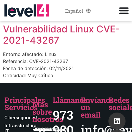
Español
Català
Vulnerabilidad Linux CVE-
2021-43267
Entorno afectado: Linux
Referencia: CVE-2021-43267
Fecha de detección: 02/11/2021
Criticidad: Muy Crítico
Principales
Llámanos
Envíanos
Redes
Más
Servicios
un
social
sobre
973
email
nosotros
Ciberseguridad
980
info@lev
Infraestructura
Empresa
Actualidad
Blog
Certificaciones
¿Quieres
IT