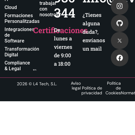
trabajar
344
Cloud
con
¿Tienes
nosotros?
Formaciones
Personalitzadas
alguna
Certificaciones
Integraciones
De
duda?,
de
lunes a
envíanos
Software
viernes
un mail
Transformación
Digital
de 9:00
Compliance
a 18:00
& Legal
Avíso
Política
2026
© L4 Tech, S.L.
legal
Política de
de
privacidad
Cookies
Normat