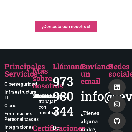
¡Contacta con nosotros!
Principales
Llámanos
Envíanos
Redes
Más
Servicios
un
social
sobre
973
email
nosotros
Ciberseguridad
980
info@lev
Infraestructura
Empresa
Actualidad
Blog
Certificaciones
¿Quieres
IT
trabajar
344
Cloud
con
¿Tienes
nosotros?
Formaciones
Personalitzadas
alguna
Certificaciones
Integraciones
De
duda?,