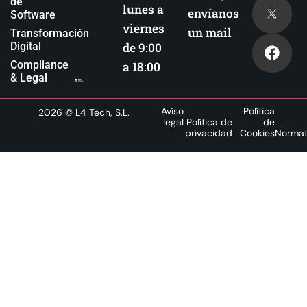
de
lunes a
envíanos
Software
viernes
un mail
Transformación
Digital
de 9:00
Compliance
a 18:00
& Legal
Avíso
Política
2026
© L4 Tech, S.L.
legal
Política de
de
privacidad
Cookies
Normat