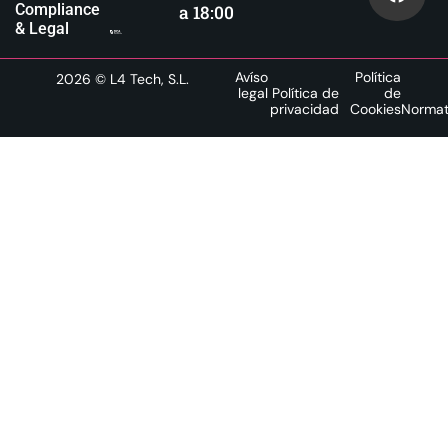
Compliance
a 18:00
& Legal
Avíso
Política
2026
© L4 Tech, S.L.
legal
Política de
de
privacidad
Cookies
Normat