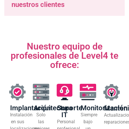
nuestros clientes
Nuestro equipo de
profesionales de Level4 te
ofrece:
Implantación
Arquitectura
Soporte
Monitorización
Manten
IT
Instalación
Solo
Siempre
Actualizacio
en sus
las
Personal
bajo
reparacione
localizaciones
mejores
profesional
un