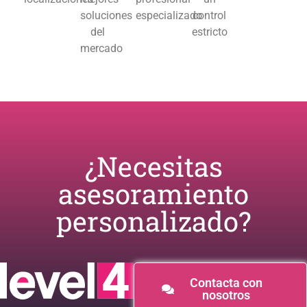
soluciones
especializado
control
del
estricto
mercado
¿Necesitas
asesoramiento
personalizado?​
Contacta con
nosotros