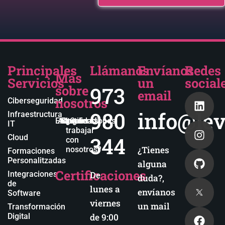
Principales
Llámanos
Envíanos
Redes
Más
Servicios
un
social
sobre
973
email
nosotros
Ciberseguridad
980
info@lev
Infraestructura
Empresa
Actualidad
Blog
Certificaciones
¿Quieres
IT
trabajar
344
Cloud
con
¿Tienes
nosotros?
Formaciones
Personalitzadas
alguna
Certificaciones
Integraciones
De
duda?,
de
lunes a
envíanos
Software
viernes
un mail
Transformación
Digital
de 9:00