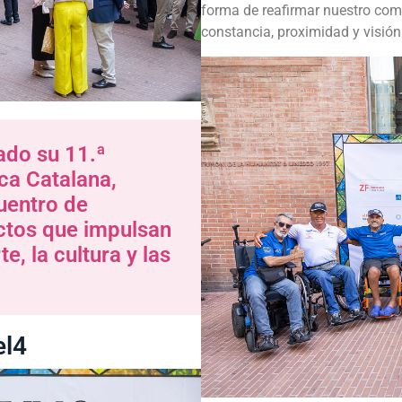
forma de reafirmar nuestro com
constancia, proximidad y visión
ado su 11.ª
ica Catalana,
uentro de
ctos que impulsan
e, la cultura y las
el4