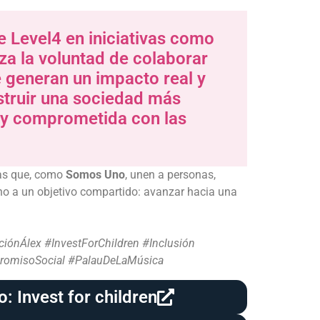
e Level4 en iniciativas como
a la voluntad de colaborar
 generan un impacto real y
struir una sociedad más
a y comprometida con las
as que, como
Somos Uno
, unen a personas,
no a un objetivo compartido: avanzar hacia una
ciónÁlex
#InvestForChildren
#Inclusión
omisoSocial
#PalauDeLaMúsica
o: Invest for children