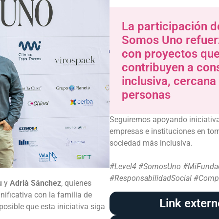
La participación d
Somos Uno refuerz
con proyectos que
contribuyen a con
inclusiva, cercan
personas
Seguiremos apoyando iniciativ
empresas e instituciones en tor
sociedad más inclusiva.
#Level4
#SomosUno
#MiFunda
#ResponsabilidadSocial
#Compr
u
y
Adrià Sánchez
, quienes
ificativa con la familia de
Link extern
osible que esta iniciativa siga