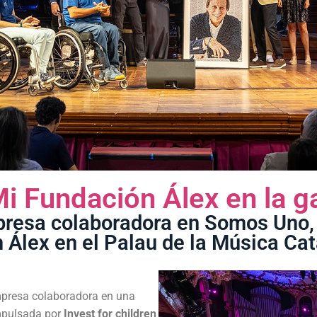
i Fundación Álex en la 
resa colaboradora en Somos Uno, l
n Álex en el Palau de la Música Ca
mpresa colaboradora en una
impulsada por
Invest for children