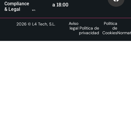
Compliance
a 18:00
& Legal
Avíso
Política
2026
© L4 Tech, S.L.
legal
Política de
de
privacidad
Cookies
Normat