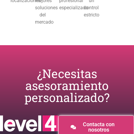
localizaciones
mejores
profesional
un
soluciones
especializado
control
del
estricto
mercado
¿Necesitas
asesoramiento
personalizado?​
Contacta con
nosotros