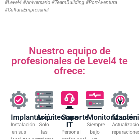
#Level4 #Aniversario #TeamBuilding #PortAventura
#CulturaEmpresarial
Nuestro equipo de
profesionales de Level4 te
ofrece:
Implantación
Arquitectura
Soporte
Monitorización
Manten
IT
Instalación
Solo
Siempre
Actualizacio
en sus
las
Personal
bajo
reparacione