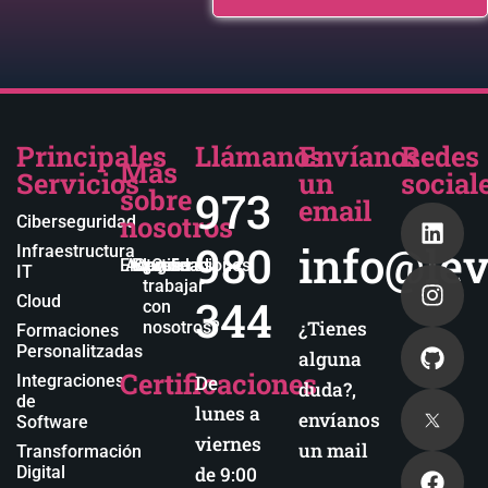
Principales
Llámanos
Envíanos
Redes
Más
Servicios
un
social
sobre
973
email
nosotros
Ciberseguridad
980
info@lev
Infraestructura
Empresa
Actualidad
Blog
Certificaciones
¿Quieres
IT
trabajar
344
Cloud
con
¿Tienes
nosotros?
Formaciones
Personalitzadas
alguna
Certificaciones
Integraciones
De
duda?,
de
lunes a
envíanos
Software
viernes
un mail
Transformación
Digital
de 9:00