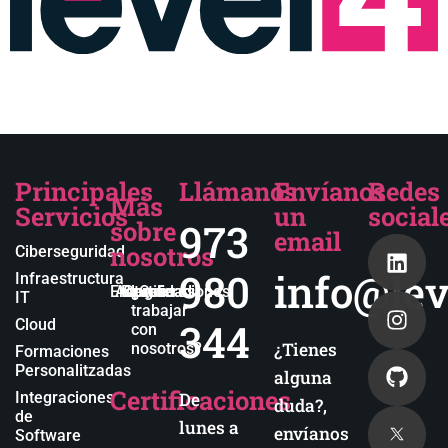
Principales
Llámanos
Envíanos
Redes
Más
Servicios
un
social
sobre
973
email
nosotros
Ciberseguridad
980
info@lev
Infraestructura
Empresa
Actualidad
Blog
Certificaciones
¿Quieres
IT
trabajar
344
Cloud
con
¿Tienes
nosotros?
Formaciones
Personalitzadas
alguna
Certificaciones
Integraciones
De
duda?,
de
lunes a
envíanos
Software