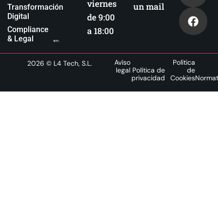
viernes
un mail
Transformación
Digital
de 9:00
Compliance
a 18:00
& Legal
Avíso
Política
2026
© L4 Tech, S.L.
legal
Política de
de
privacidad
Cookies
Normat