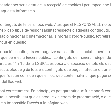
vegador per ser alertat de la recepció de cookies i per impedir-ne l
r aquesta informació.
a continguts de tercers llocs web. Atès que el RESPONSABLE no po
meix cap tipus de responsabilitat respecte d’aquests continguts
lació nacional o internacional, la moral o l’ordre públic, tot ret
ngut en qüestió.
ació i continguts emmagatzemats, a títol enunciatiu però no li
tjà que permeti a tercers publicar continguts de manera indepe
rticles 11 i 16 de la LSSICE, es posa a disposició de tots els usu
escau, bloqueig de tots els continguts que puguin afectar o transg
s que l’usuari consideri que el lloc web conté material que pugui 
 del lloc web.
oni correctament. En principi, es pot garantir que funcionarà corr
la possibilitat que es produeixin errors de programació, o que h
acin impossible l’accés a la pàgina web.