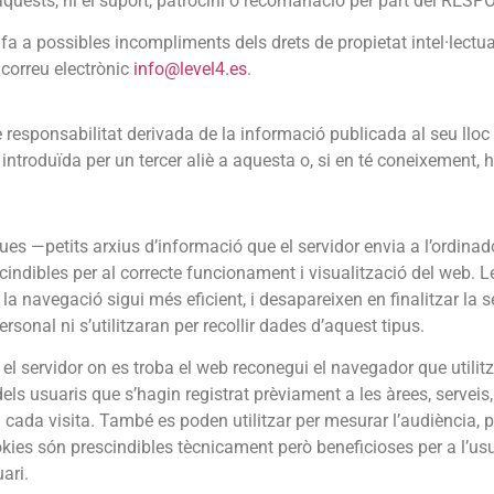
 aquests, ni el suport, patrocini o recomanació per part del RE
fa a possibles incompliments dels drets de propietat intel·lectua
 correu electrònic
info@level4.es
.
responsabilitat derivada de la informació publicada al seu llo
troduïda per un tercer aliè a aquesta o, si en té coneixement, ha
ques —petits arxius d’informació que el servidor envia a l’ordina
dibles per al correcte funcionament i visualització del web. Le
e la navegació sigui més eficient, i desapareixen en finalitzar la
sonal ni s’utilitzaran per recollir dades d’aquest tipus.
l servidor on es troba el web reconegui el navegador que utilitza
 dels usuaris que s’hagin registrat prèviament a les àrees, serve
 cada visita. També es poden utilitzar per mesurar l’audiència, pa
kies són prescindibles tècnicament però beneficioses per a l’usu
ari.