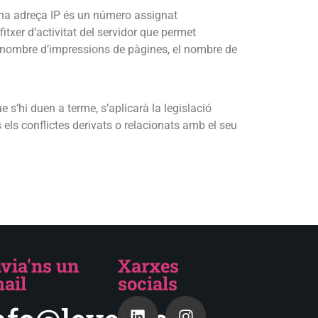
 Una adreça IP és un número assignat
txer d’activitat del servidor que permet
l nombre d’impressions de pàgines, el nombre de
 s’hi duen a terme, s’aplicarà la legislació
els conflictes derivats o relacionats amb el seu
via'ns un
Xarxes
ail
socials