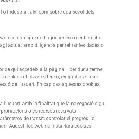
SPONSABLE.
l o industrial, així com sobre qualsevol dels
c web sempre que no tingui coneixement efectiu
gi actuat amb diligència per retirar les dades o
dor de qui accedeix a la pàgina— per dur a terme
s cookies utilitzades tenen, en qualsevol cas,
 sessió de l’usuari. En cap cas aquestes cookies
 l’usuari, amb la finalitat que la navegació sigui
is, promocions o concursos reservats
ràmetres de trànsit, controlar el progrés i el
ari. Aquest lloc web no instal·larà cookies