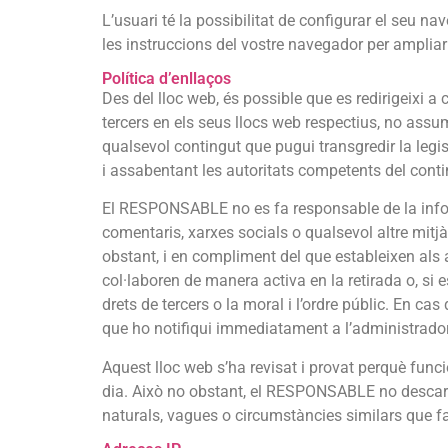
L’usuari té la possibilitat de configurar el seu na
les instruccions del vostre navegador per amplia
Política d’enllaços
Des del lloc web, és possible que es redirigeixi 
tercers en els seus llocs web respectius, no assu
qualsevol contingut que pugui transgredir la legis
i assabentant les autoritats competents del conti
El RESPONSABLE no es fa responsable de la inform
comentaris, xarxes socials o qualsevol altre mi
obstant, i en compliment del que estableixen als a
col·laboren de manera activa en la retirada o, si 
drets de tercers o la moral i l’ordre públic. En ca
que ho notifiqui immediatament a l’administrador
Aquest lloc web s’ha revisat i provat perquè funci
dia. Això no obstant, el RESPONSABLE no descarta 
naturals, vagues o circumstàncies similars que f