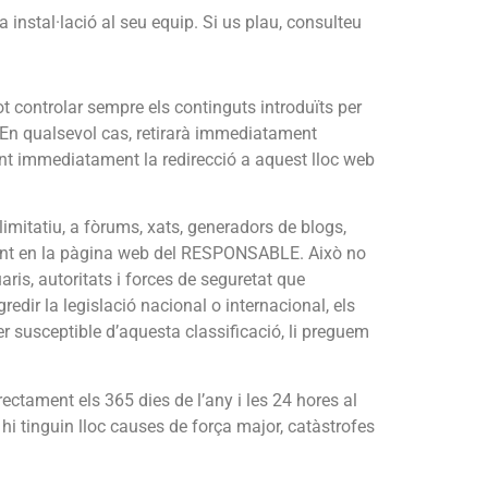
a instal·lació al seu equip. Si us plau, consulteu
t controlar sempre els continguts introduïts per
. En qualsevol cas, retirarà immediatament
irant immediatament la redirecció a aquest lloc web
mitatiu, a fòrums, xats, generadors de blogs,
ndent en la pàgina web del RESPONSABLE. Això no
aris, autoritats i forces de seguretat que
redir la legislació nacional o internacional, els
ser susceptible d’aquesta classificació, li preguem
ectament els 365 dies de l’any i les 24 hores al
i tinguin lloc causes de força major, catàstrofes