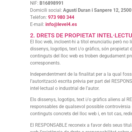
NIF:
B16898991
Domicili social:
Agustí Duran i Sanpere 12, 2500
Telèfon:
973 980 344
E-mail:
info@level4.es
2. DRETS DE PROPIETAT INTEL·LECTU
El lloc web, incloent-hi a títol enunciatiu però no
dissenys, logotips, text i/o gràfics, són propieta
continguts del lloc web es troben degudament proteg
corresponents.
Independentment de la finalitat per a la qual fossin
l’autorització escrita prèvia per part del RESPO
intel·lectual o industrial de l’autor.
Els dissenys, logotips, text i/o gràfics aliens a
responsables de qualsevol possible controvèrsia
continguts concrets del lloc web i, en tot cas, redi
El RESPONSABLE reconeix a favor dels seus titulars