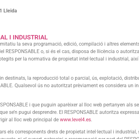
1 Lleida
AL I INDUSTRIAL
 limitatiu la seva programació, edició, compilació i altres elemen
t del RESPONSABLE o, si és el cas, disposa de llicència o autoritz
its per la normativa de propietat intel·lectual i industrial, així
 destinats, la reproducció total o parcial, ús, explotació, distrib
NSABLE. Qualsevol ús no autoritzat prèviament es considera un i
l RESPONSABLE i que puguin aparèixer al lloc web pertanyen als se
 que se’n pugui desprendre. El RESPONSABLE autoritza expressam
rigir al lloc web principal de
www.level4.es
.
 els corresponents drets de propietat intel·lectual i industrial, 