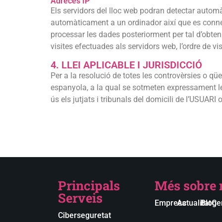
Adreces IP
Els servidors del lloc web podran detectar automà
automàticament a un ordinador així que es connect
processar les dades posteriorment per tal d’obt
visites efectuades als servidors web, l’ordre de vis
4. LLEI APLICABLE I JURISDICCIÓ
Per a la resolució de totes les controvèrsies o qü
espanyola, a la qual se sotmeten expressament les
ús els jutjats i tribunals del domicili de l’USUARI 
Principals
Més sobre 
Serveis
Empresa
Actualitat
Blog
Cer
Ciberseguretat