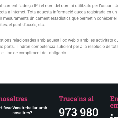
ticament l’adreça IP i el nom del domini utilitzats per l’usuari.
a a Internet. Tota aquesta informació queda registrada en un fi
enir mesuraments únicament estadístics que permetin conèixer e
ites, el punt d’accés, etc.
estions relacionades amb aquest lloc web o amb les activitats que
 parts. Tindran competència suficient per a la resolució de tots 
o el lloc de compliment de l’obligació.
nosaltres
Truca'ns al
En
em
973 980
tificacions
Vols treballar amb
nosaltres?