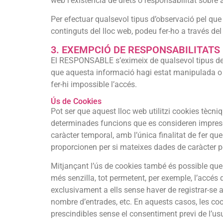
web l’existència de drets o responsabilitat sobre
Per efectuar qualsevol tipus d’observació pel que 
continguts del lloc web, podeu fer-ho a través del
3. EXEMPCIÓ DE RESPONSABILITATS
El RESPONSABLE s’eximeix de qualsevol tipus de 
que aquesta informació hagi estat manipulada o in
fer-hi impossible l’accés.
Ús de Cookies
Pot ser que aquest lloc web utilitzi cookies tècni
determinades funcions que es consideren imprescin
caràcter temporal, amb l’única finalitat de fer qu
proporcionen per si mateixes dades de caràcter per
Mitjançant l’ús de cookies també és possible que e
més senzilla, tot permetent, per exemple, l’accés
exclusivament a ells sense haver de registrar-se a
nombre d’entrades, etc. En aquests casos, les coo
prescindibles sense el consentiment previ de l’usu